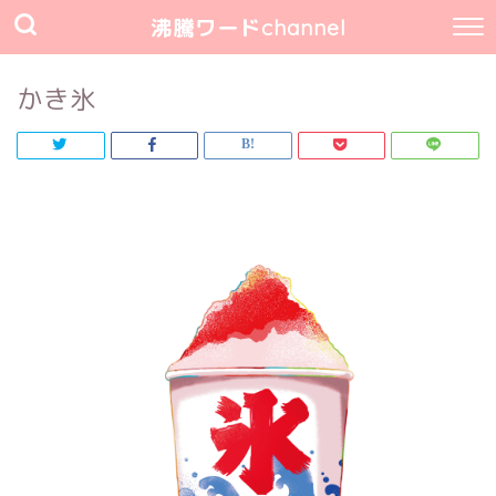
沸騰ワードchannel
かき氷