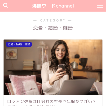
沸騰ワードchannel
― CATEGORY ―
恋愛・結婚・離婚
恋愛・結婚・離婚
ロシアン佐藤はIT会社の社長で年収がやばい？