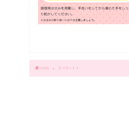
HOME
たべラート１