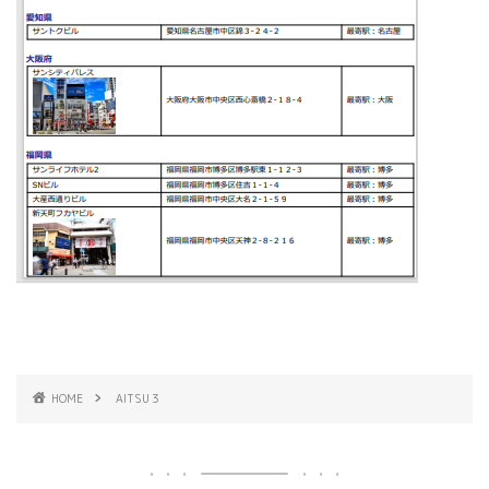
HOME
AITSU３