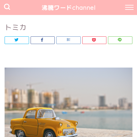
沸騰ワードchannel
トミカ