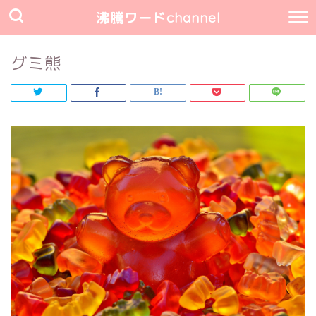
沸騰ワードchannel
グミ熊