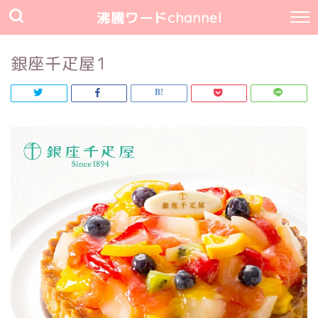
沸騰ワードchannel
銀座千疋屋1