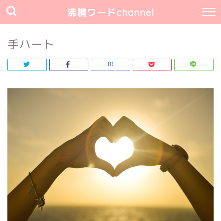
沸騰ワードchannel
手ハート