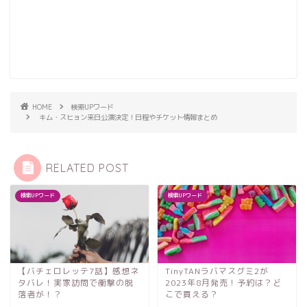
HOME
検索UPワード
キム・スヒョン来日公演決定！日程やチケット情報まとめ
RELATED POST
検索UPワード
検索UPワード
【バチェロレッテ7話】感想ネ
TinyTANラバマスグミ2が
タバレ！実家訪問で衝撃の脱
2023年8月発売！予約は？ど
落者が！？
こで買える？