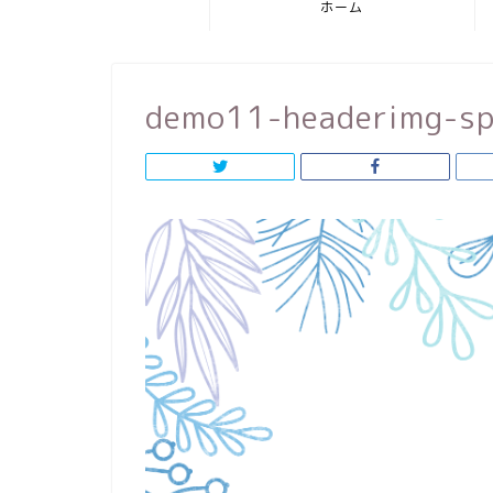
ホーム
demo11-headerimg-s