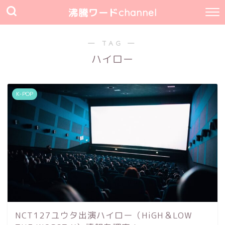
沸騰ワードchannel
― TAG ―
ハイロー
K-POP
NCT127ユウタ出演ハイロー（HiGH＆LOW