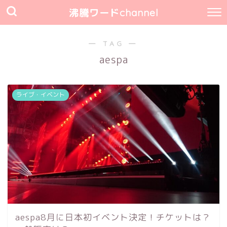
沸騰ワードchannel
― TAG ―
aespa
ライブ・イベント
aespa8月に日本初イベント決定！チケットは？