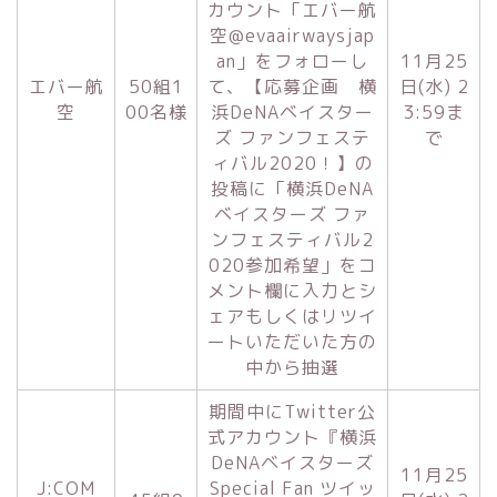
カウント「エバー航
空@evaairwaysjap
an」をフォローし
11月25
エバー航
50組1
て、【応募企画 横
日(水) 2
空
00名様
浜DeNAベイスター
3:59ま
ズ ファンフェステ
で
ィバル2020！】の
投稿に「横浜DeNA
ベイスターズ ファ
ンフェスティバル2
020参加希望」をコ
メント欄に入力とシ
ェアもしくはリツイ
ートいただいた方の
中から抽選
期間中にTwitter公
式アカウント『横浜
DeNAベイスターズ
11月25
J:COM
Special Fan ツイッ