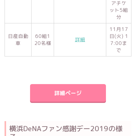
アチケ
ット5組
分
11月17
日産自動
60組1
日(火) 1
詳細
車
20名様
7:00ま
で
詳細ページ
横浜DeNAファン感謝デー2019の様