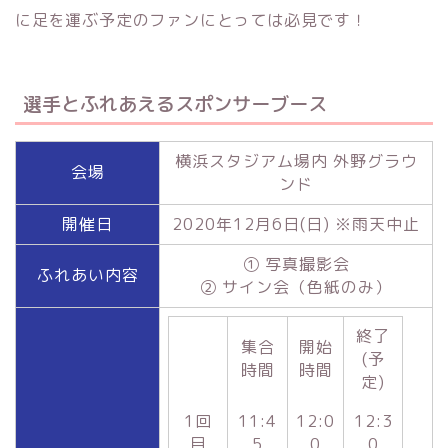
に足を運ぶ予定のファンにとっては必見です！
選手とふれあえるスポンサーブース
横浜スタジアム場内 外野グラウ
会場
ンド
開催日
2020年12月6日(日)
※
雨天中止
① 写真撮影会
ふれあい内容
② サイン会（色紙のみ）
終了
集合
開始
(予
時間
時間
定)
1回
11:4
12:0
12:3
目
5
0
0