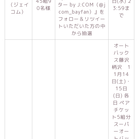
45組9
日(水) 2
（ジェイ
ター by J:COM（@j
0名様
3:59ま
コム）
com_bayfan）』を
で
フォロー＆リツイー
トいただいた方の中
から抽選
オート
バック
ス藤沢
柄沢 1
1月14
日(土)・
15日
(日) 各
日 ペア
チケッ
ト5組分
スーパ
ーオー
トバッ