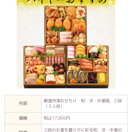
厳選冷凍おせちＨ 和・洋・中華風 三段
内容
（３人用）
価格
税込17,800円
三段のお重を麗らかに彩る和・洋・中華の