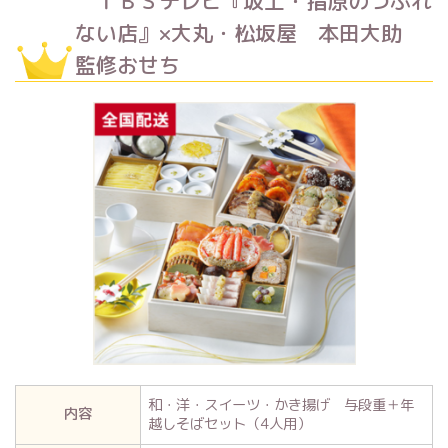
ＴＢＳテレビ『坂上・指原のつぶれ
ない店』×大丸・松坂屋 本田大助
監修おせち
和・洋・スイーツ・かき揚げ 与段重＋年
内容
越しそばセット（4人用）