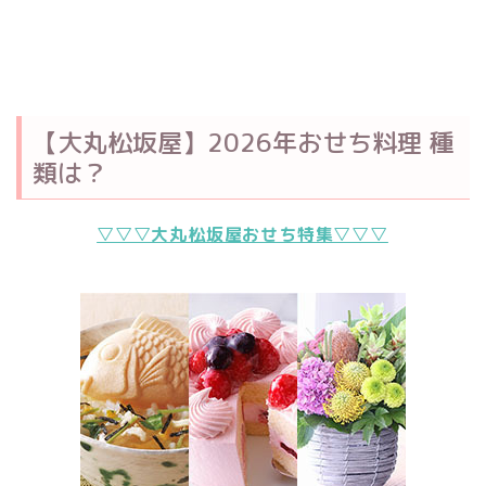
【大丸松坂屋】2026年おせち料理 種
類は？
▽▽▽大丸松坂屋おせち特集▽▽▽