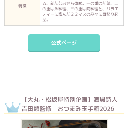
る、新たなおせち体験。一の重は前菜、二
特徴
の重は魚料理、三の重は肉料理と、バラエ
ティーに富んだ２２マスの品々に目移り必
至。
公式ページ
【大丸・松坂屋特別企画】酒場詩人
吉田類監修 おつまみ玉手箱2026