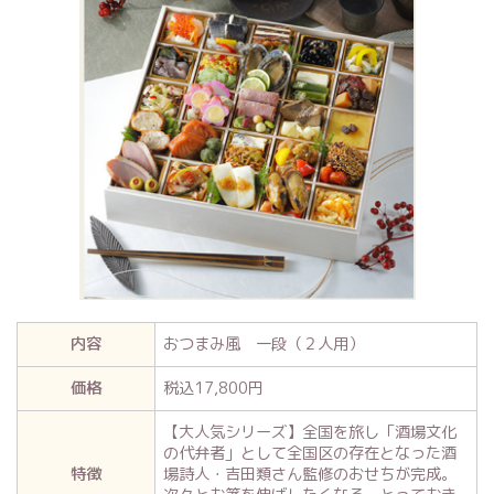
内容
おつまみ風 一段（２人用）
価格
税込17,800円
【大人気シリーズ】全国を旅し「酒場文化
の代弁者」として全国区の存在となった酒
特徴
場詩人・吉田類さん監修のおせちが完成。