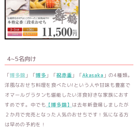
4~5名向け
「
博多錦
」
「
博多
」「
祝赤重
」「
Akasaka
」の4種類。
洋風なおせち料理を食べたい!という人や甘味も豊富で
オマールグラタンも堪能したい洋食好きな家族におす
すめです。中でも
【博多錦】
は去年新登場しましたが
２か月で完売となった人気のおせちです！気になる方
は早めの予約を！