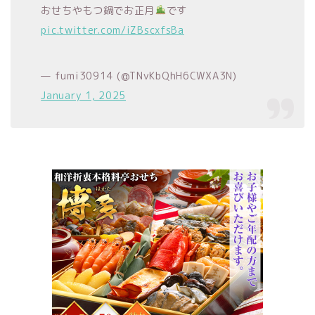
おせちやもつ鍋でお正月
です
pic.twitter.com/iZBscxfsBa
— fumi30914 (@TNvKbQhH6CWXA3N)
January 1, 2025