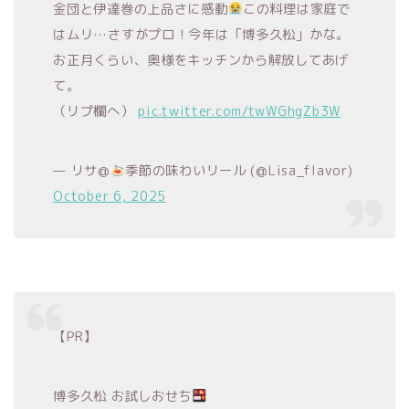
金団と伊達巻の上品さに感動
この料理は家庭で
はムリ…さすがプロ！今年は「博多久松」かな。
お正月くらい、奥様をキッチンから解放してあげ
て。
（リプ欄へ）
pic.twitter.com/twWGhgZb3W
— リサ@
季節の味わいリール (@Lisa_flavor)
October 6, 2025
【PR】
博多久松 お試しおせち