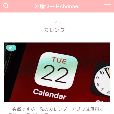
沸騰ワードchannel
― TAG ―
カレンダー
占い
「突然ですが」発のカレンダーアプリは無料で