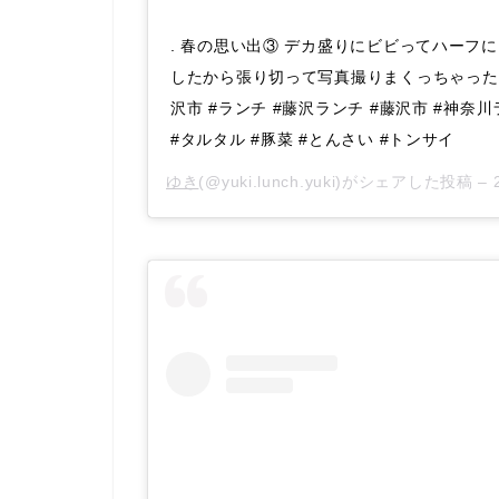
. 春の思い出③ デカ盛りにビビってハーフ
したから張り切って写真撮りまくっちゃったよ
沢市 #ランチ #藤沢ランチ #藤沢市 #神奈
#タルタル #豚菜 #とんさい #トンサイ
ゆき
(@yuki.lunch.yuki)がシェアした投稿 –