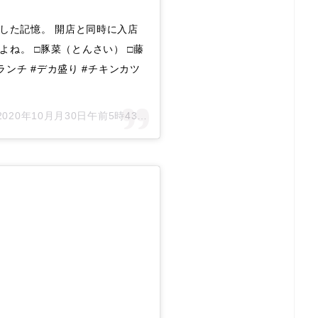
にした記憶。 開店と同時に入店
ね。 □豚菜（とんさい） □藤
川ランチ #デカ盛り #チキンカツ
2020年10月月30日午前5時43分PDT