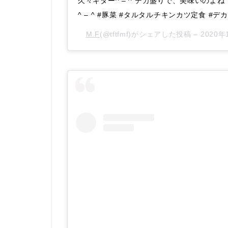
久々キター^ – ^ デカ盛りで、美味いのよ
^ – ^ #豚菜 #タルタルチキンカツ定食 #デ
M.F
(@tftfmf)がシェアした投稿 –
2020