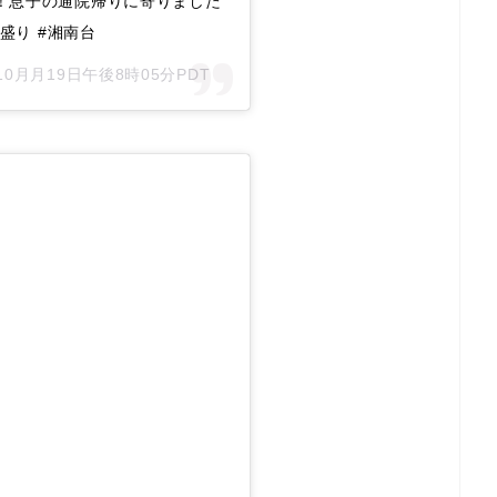
ね！息子の通院帰りに寄りました
カ盛り #湘南台
年10月月19日午後8時05分PDT