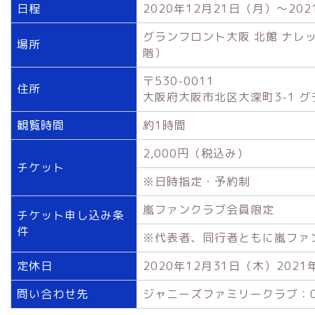
日程
2020年12月21日（月）～20
グランフロント大阪 北館 ナレ
場所
階）
〒530-0011
住所
大阪府大阪市北区大深町3-1 
観覧時間
約1時間
2,000円（税込み）
チケット
※日時指定・予約制
嵐ファンクラブ会員限定
チケット申し込み条
件
※代表者、同行者ともに嵐ファ
定休日
2020年12月31日（木）202
問い合わせ先
ジャニーズファミリークラブ：057