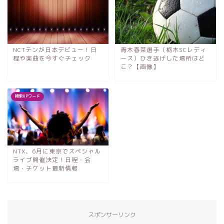
NCTテンが日本デビュー！日
青木春菜選手（栃木SCレディ
程や楽曲を今すぐチェック
ース）ひき逃げした場所はど
こ？【画像】
検索UPワード
NTX、6月に東京でスペシャル
ライブ開催決定！日程・会
場・チケット最新情報
スポンサーリンク