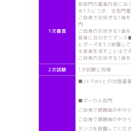
各部門の審査内容に沿
※1人につき、全部門審
ご自身でお好きな1曲
門
1次審査
ご自身のお好きな1曲
音楽に合わせてダンス
とポーズを3つ披露し
※音楽を流すことはで
ご自身のお好きな1曲
2次試験
1次試験と同様
■J.Y. Parkとの対面
■ボーカル部門
ご自身で課題曲の中か
ご自身で課題曲の中から
ダンスを披露してくだ