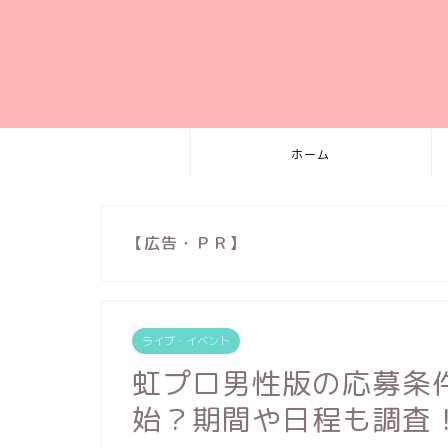
ホーム
【広告・ＰＲ】
ライブ・イベント
虹プロ男性版の応募条
始？期間や日程も調査