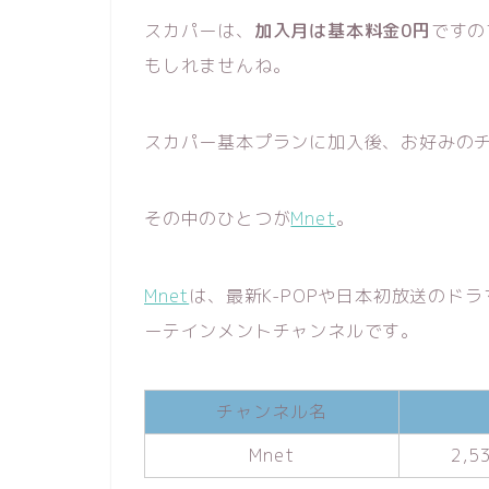
スカパーは、
加入月は基本料金0円
ですの
もしれませんね。
スカパー基本プランに加入後、お好みの
その中のひとつが
Mnet
。
Mnet
は、最新K-POPや日本初放送のド
ーテインメントチャンネルです。
チャンネル名
Mnet
2,5