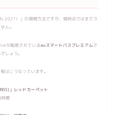
c Awards 2021）」の視聴方法ですが、現時点ではまだラ
ません。
 Liveが配信されている
auスマートパスプレミアム
で
いでしょう。
S開催日程はこうなっています。
 AWARDS)」レッドカーペット
現地時間