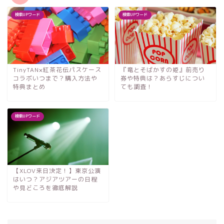
検索UPワード
検索UPワード
TinyTAN×紅茶花伝パスケース
『竜とそばかすの姫』前売り
コラボいつまで？購入方法や
券や特典は？あらすじについ
特典まとめ
ても調査！
検索UPワード
【XLOV来日決定！】東京公演
はいつ？アジアツアーの日程
や見どころを徹底解説