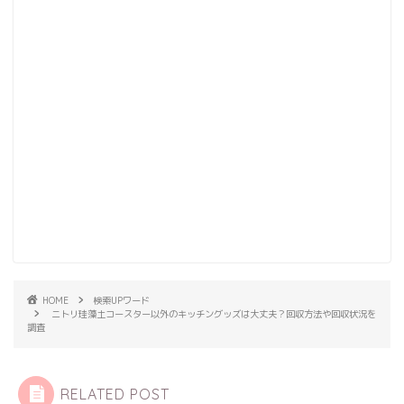
HOME
検索UPワード
ニトリ珪藻土コースター以外のキッチングッズは大丈夫？回収方法や回収状況を
調査
RELATED POST