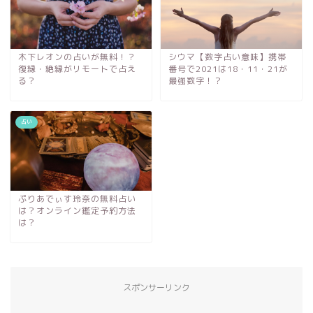
木下レオンの占いが無料！？
シウマ【数字占い意味】携帯
復縁・絶縁がリモートで占え
番号で2021は18・11・21が
る？
最強数字！？
占い
ぷりあでぃす玲奈の無料占い
は？オンライン鑑定予約方法
は？
スポンサーリンク