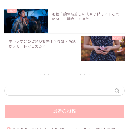
池脇千鶴の結婚した夫や子供は？干され
た理由も調査してみた
木下レオンの占いが無料！？復縁・絶縁
がリモートで占える？
最近の投稿