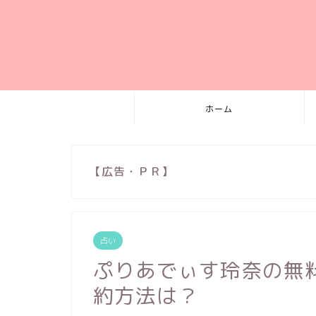
ホーム
【広告・ＰＲ】
占い
ぷりあでぃす玲奈の無
約方法は？