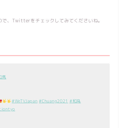
で、Twitterをチェックしてみてくださいね。
和馬
#WeTVJapan
#Chuang2021
#和马
tiontyo