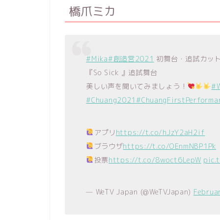
橋爪ミカ
#Mika
#創造営2021
初舞台・追試カッ
『So Sick 』追試舞台
美しい声を聞いてみましょう！
#
#Chuang2021
#ChuangFirstPerforma
アプリ
https://t.co/hJzY2aH2if
ブラウザ
https://t.co/OEnmNBP1Pk
投票
https://t.co/8woct6LepW
pic.
— WeTV Japan (@WeTVJapan)
Februa