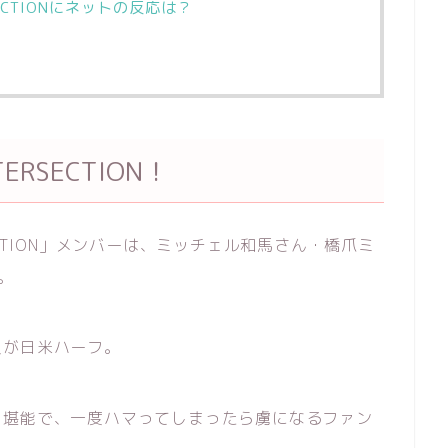
ECTIONにネットの反応は？
RSECTION！
CTION」メンバーは、ミッチェル和馬さん・橋爪ミ
。
員が日米ハーフ。
も堪能で、一度ハマってしまったら虜になるファン