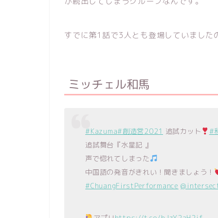
が続出してしまうグループなんです。
すでに第1話で3人とも登場していましたの
ミッチェル和馬
#Kazuma
#創造営2021
追試カット
#
追試舞台『水星記 』
声で惚れてしまった
中国語の発音がきれい！聞きましょう！
#ChuangFirstPerformance
@intersec
アプリ
https://t.co/hJzY2aH2if