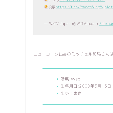
投票
https://t.co/8woct6LepW
pic.
— WeTV Japan (@WeTVJapan)
Februa
ニューヨーク出身のミッチェル和馬さん
所属:Avex
生年月日:2000年5月15日
出身：東京