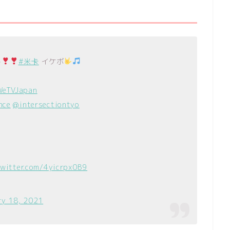
ト
#米卡
イケボ
WeTVJapan
nce
@intersectiontyo
twitter.com/4yicrpx0B9
ry 18, 2021