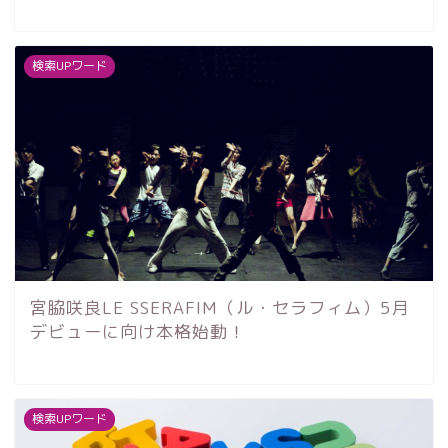
検索UPワード
宮脇咲良LE SSERAFIM（ル・セラフィム）5月
デビューに向け本格始動！
検索UPワード