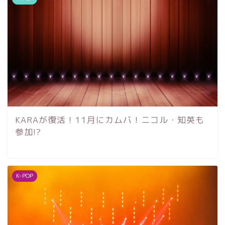
KARAが復活！11月にカムバ！ニコル・知英も
参加!?
K-POP